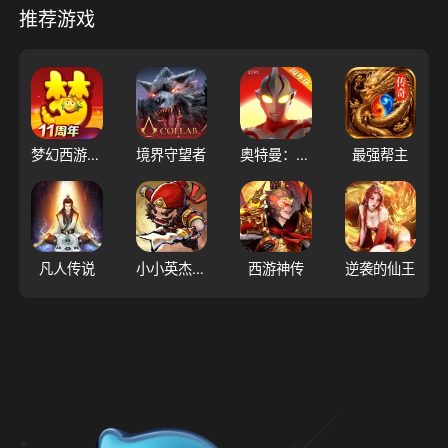
推荐游戏
梦幻西游（大陆服）
境界守望者
奥特曼：超时空英雄
最强帮主
凡人传说
小小英杰：合战天下
西游神传
逆袭的仙王