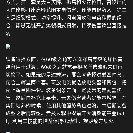
方式，第一套是大白天降、孤高和火花枪口，召唤出的
大白能够打出高额范围雷电伤害，还能击退敌人。第二
套是爆裂模式、功率提升、闪电强攻和电荷积攒的组
合，能够无缝开启爆裂模式扫射，持续伤害输出直接拉
满。
装备选择方面，在60级之前可以选择高等级的加伤害
装备用于过渡，60级之后就需要根据所选流派来进行
切换了。如果玩的是过载流，那么就选择过载四件套，
配合上辉星两件套。玩放电流就选放电头盔和背包，搭
配上辉星四件套。装备词条方面一定要带的是武器伤
害，然后再补充上暴击、元素伤害或者是能量增幅。在
实际培养的时候，使用其他强势角色过渡，中后期装备
成型之后再转型。竞技过程中提前开大消耗能量叠buf
f，利用二技能的增益保持机动性，规避敌方集火。