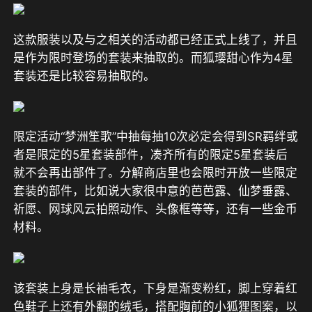
这款服装以及与之相关的活动都已经正式上线了，并且
是作为限时登场的套装来抽取的。而狐璎甜心作为4星
套装还是比较容易抽取的。
限定活动“梦洲笙歌”中抽每抽10次必定会得到SR羁绊或
者是限定的5星套装部件，凑齐所有的限定5星套装后
就不会再出部件了。分解商店里也会限时开放一些限定
套装的部件，比如说大家很中意的芭芭露、仙梦垂露、
祈愿、网球风云拍照动作、头像框等等，还有一些金币
材料。
该套装上身是长袖毛衣，下身是渐变粉红，脚上穿着红
色鞋子上还有外翻的绒毛，搭配胸前的小狐狸图案，以