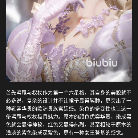
首先鸢尾与权杖作为第一个六星格，其自身的美貌就不
必多说，复杂的设计并不让裙子显得臃肿，更突出了一
种雍容华贵的欧洲贵族宫廷感。染色的多变性也让这一
条鸢尾与权杖极具魅力。原本的颜色优容华贵，染成黑
色就会显得神秘，红色又显得热烈。甚至相较于原本的
浅淡的紫色染成深紫色，更有一种女王登基的感觉。