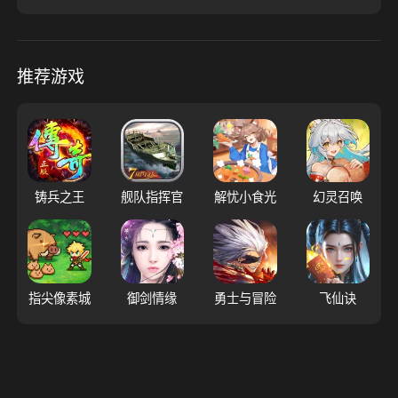
推荐游戏
铸兵之王
舰队指挥官
解忧小食光
幻灵召唤
指尖像素城
御剑情缘
勇士与冒险
飞仙诀