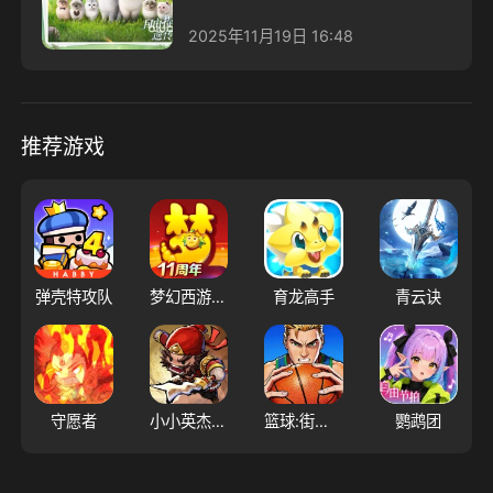
2025年11月19日 16:48
推荐游戏
弹壳特攻队
梦幻西游（大陆服）
育龙高手
青云诀
守愿者
小小英杰：合战天下
篮球:街头热血投篮比赛
鹦鹉团