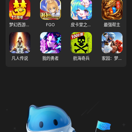
梦幻西游（大陆服）
FGO
皮卡堂之梦想起源
最强帮主
凡人传说
我的勇者
航海奇兵
家园：梦想派对