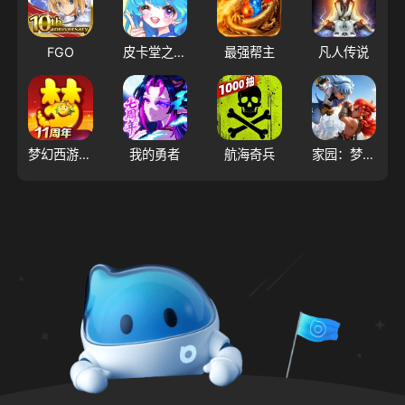
FGO
皮卡堂之梦想起源
最强帮主
凡人传说
梦幻西游（大陆服）
我的勇者
航海奇兵
家园：梦想派对