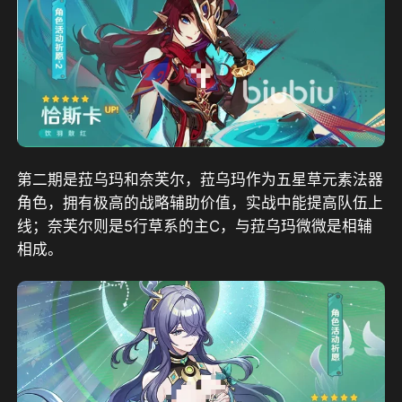
第二期是菈乌玛和奈芙尔，菈乌玛作为五星草元素法器
角色，拥有极高的战略辅助价值，实战中能提高队伍上
线；奈芙尔则是5行草系的主C，与菈乌玛微微是相辅
相成。