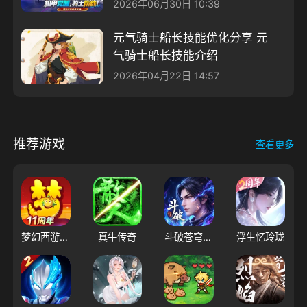
侵活动分享
2026年06月30日 10:39
元气骑士船长技能优化分享 元
气骑士船长技能介绍
2026年04月22日 14:57
推荐游戏
查看更多
梦幻西游（大陆服）
真牛传奇
斗破苍穹：三年之约
浮生忆玲珑