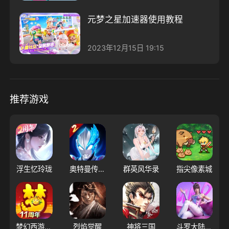
元梦之星加速器使用教程
2023年12月15日 19:15
推荐游戏
浮生忆玲珑
奥特曼传奇英雄2
群英风华录
指尖像素城
梦幻西游（大陆服）
烈焰觉醒
神将三国
斗罗大陆：猎魂世界