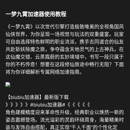
一梦九霄加速器使用教程
《一梦九霄》
以次世代引擎打造极致唯美的全视角国风
仙侠世界，为你呈现一场视觉与玩法的双重盛宴。玩家
可自由选择特色鲜明的职业流派，携手志同道合的仙友
共赴斩妖除魔之旅，争夺蕴含天地灵气的上古神兵。在
这仙魔交错、云蒸霞蔚的玄妙境域中，书写一段只属于
你的不朽传奇！想要在这段修仙旅途中畅行无阻？下面
将为你详细解析专属网络加速指南。
【biubiu加速器】最新版下载
》》》》》#biubiu加速器#《《《《《
角色建模精度迎来革命性升级，经典职业以焕然一新的
姿态震撼登场。流光溢彩的灵韵环绕周身，海量精美时
装与发饰自由搭配，真正实现“千人千面”的个性化定