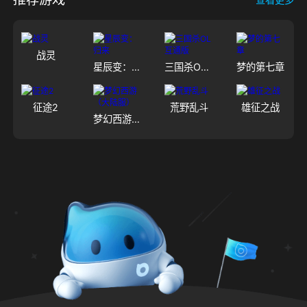
战灵
星辰变：归来
三国杀OL互通版
梦的第七章
征途2
荒野乱斗
雄征之战
梦幻西游（大陆服）