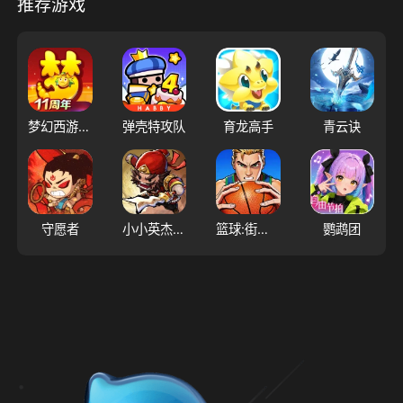
推荐游戏
梦幻西游（大陆服）
弹壳特攻队
育龙高手
青云诀
守愿者
小小英杰：合战天下
篮球:街头热血投篮比赛
鹦鹉团