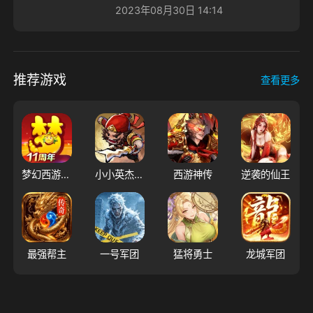
2023年08月30日 14:14
推荐游戏
查看更多
梦幻西游（大陆服）
小小英杰：合战天下
西游神传
逆袭的仙王
最强帮主
一号军团
猛将勇士
龙城军团