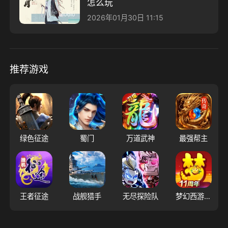
怎么玩
2026年01月30日 11:15
推荐游戏
绿色征途
蜀门
万道武神
最强帮主
王者征途
战舰猎手
无尽探险队
梦幻西游（大陆服）