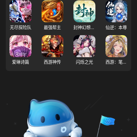
无尽探险队
最强帮主
封神幻想世界
仙逆：本尊
爱琳诗篇
西游神传
闪烁之光
西游：笔绘西行