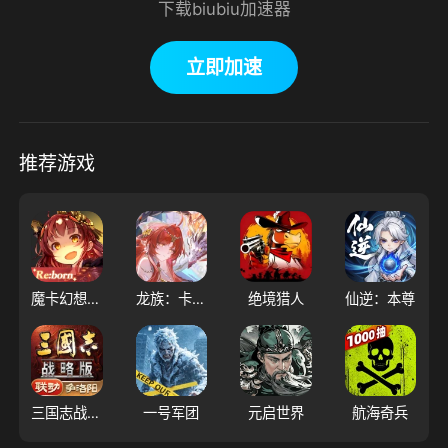
下载biubiu加速器
立即加速
推荐游戏
魔卡幻想（大陆服）
龙族：卡塞尔之门
绝境猎人
仙逆：本尊
三国志战略版
一号军团
元启世界
航海奇兵