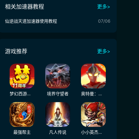
相关加速器教程
更多>
仙逆战天道加速器使用教程
07/06
游戏推荐
更多>
梦幻西游（大陆服）
境界守望者
奥特曼：超时空英雄
最强帮主
凡人传说
小小英杰：合战天下