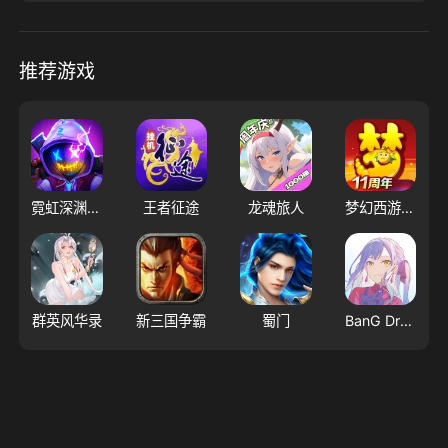
推荐游戏
霓虹深渊：无限
王者征途
龙魂旅人
梦幻西游（大陆服）
群英风华录
新三国争霸
蜀门
BanG Dream! 交织的乐章