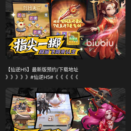
【仙逆H5】最新版预约/下载地址
》》》》》#仙逆H5#《《《《《