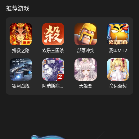
推荐游戏
搭救之路
欢乐三国杀
部落冲突
我叫MT2
银河战舰
阿瑞斯病毒2
天姬变
命运圣契