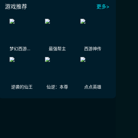
游戏推荐
更多>
梦幻西游（大陆服）
最强帮主
西游神传
逆袭的仙王
仙逆：本尊
点点英雄