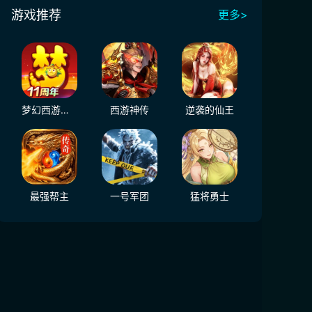
游戏推荐
更多>
梦幻西游（大陆服）
西游神传
逆袭的仙王
最强帮主
一号军团
猛将勇士