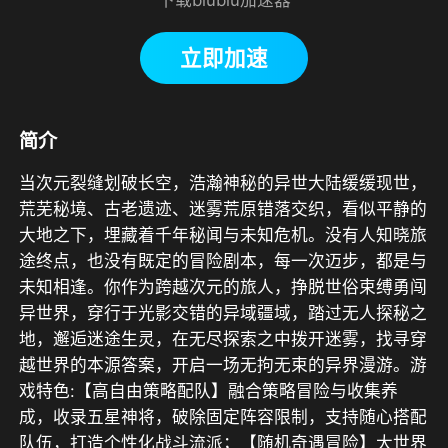
立即加速
简介
当次元裂缝划破长空，浩瀚神秘的异世大陆缓缓现世，
荒芜秘境、古老遗迹、迷雾荒原错落交织，看似平静的
大地之下，埋藏着千年秘闻与未知危机。没有人知晓旅
途终点，也没有既定的冒险剧本，每一次迈步，都是与
未知相逢。你作为跨越次元的旅人，挣脱世俗束缚勇闯
异世界，穿行于光影交错的异域疆域，踏过无人探秘之
地，邂逅迷途生灵，在无尽探索之中拨开迷雾，找寻穿
越世界的本源答案，开启一场无拘无束的异界漫游。游
戏特色:【高自由策略配队】融合策略冒险与收集养
成，收录五星神将，破除固定阵容限制，支持随心搭配
队伍，打造个性化战斗流派；【随机奇遇冒险】大世界