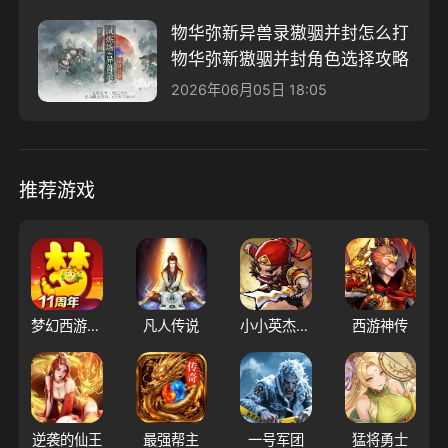
物华弥新异兽录獓骃并封怎么打
物华弥新獓骃并封角色选择攻略
2026年06月05日 18:05
推荐游戏
梦幻西游（大陆服）
凡人传说
小小英杰：合战天下
西游神传
逆袭的仙王
最强帮主
一号军团
猛将勇士