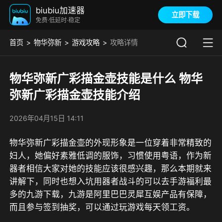
biubiu加速器
立即下载
免费·低延时·稳定
首页
物华弥新
游戏攻略
攻略详情
物华弥新广彩描金壶技能是什么 物华
弥新广彩描金壶技能介绍
2026年04月15日 14:11
物华弥新广彩描金壶的外现形象是一位穿着非常精致的
妇人，她偏好素雅低调的服饰，习惯使用粤语，作为新
器者相信大家对她的技能应该很感兴趣，那么本期就来
讲解下，同时也想入坑用器者战斗的可以去
手游福利最
多的九游
下载，九游是
阿里巴巴灵犀互娱产品有保障
，
而且
参与签到抽奖，可以通过玩游戏每天领工资
。