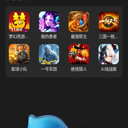
梦幻西游（大陆服）
我的勇者
最强帮主
三国一统天下
星球小队
一号军团
绝境猎人
火线战姬