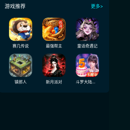
游戏推荐
更多>
赛几传说
最强帮主
童话奇遇记
镇邪人
新月派对
斗罗大陆：魂师对决