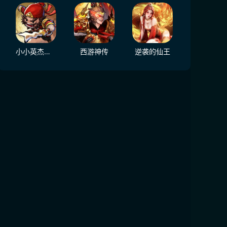
小小英杰：合战天下
西游神传
逆袭的仙王