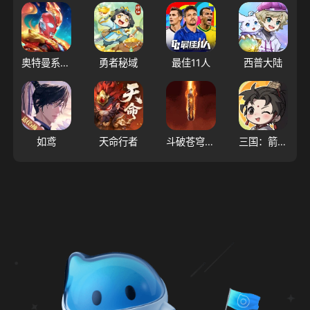
奥特曼系列OL
勇者秘域
最佳11人
西普大陆
如鸢
天命行者
斗破苍穹：斗帝之路
三国：箭雨千军