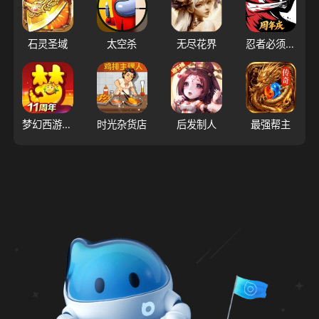
石灵圣域
太空杀
无尽花界
忍者必须死3
梦幻西游（大陆服）
时光杂货店
后发制人
最强帮主