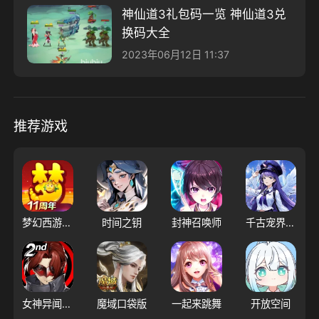
神仙道3礼包码一览 神仙道3兑
换码大全
2023年06月12日 11:37
推荐游戏
梦幻西游（大陆服）
时间之钥
封神召唤师
千古宠界游戏软件V1.0
女神异闻录：夜幕魅影
魔域口袋版
一起来跳舞
开放空间