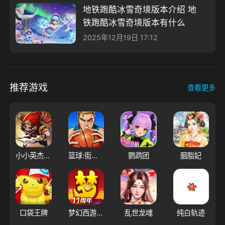
地铁跑酷冰雪奇境版本介绍 地
铁跑酷冰雪奇境版本有什么
2025年12月19日 17:12
推荐游戏
查看更多
小小英杰：合战天下
篮球:街头热血投篮比赛
鹦鹉团
胭脂妃
口袋王牌
梦幻西游（大陆服）
乱世龙魂
纯白轨迹