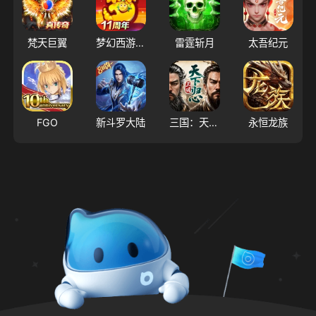
梵天巨翼
梦幻西游（大陆服）
雷霆斩月
太吾纪元
FGO
新斗罗大陆
三国：天下归心
永恒龙族