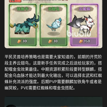
平民灵兽培养策略也是需要大家知道的，前期的开荒阶
段主养云翅鸟，这是新手任务完成之后送给玩家的，搭
配噬金虫效果最佳。中期资源积累阶段要转型麒麟，搭
配金乌血脉才能达到最大化输出，可以选择玄武和红蜘
蛛补充流派的强度。后期PVP需要麒麟加铁角牛或者是
幽冥蛟，PVE需要红蜘蛛和噬金虫搭配。