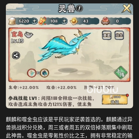
麒麟和噬金虫应该是平民玩家逆袭首选的。麒麟通过异
兽挑战积分兑换，周三或者周五的双倍掉落期集中刷取
此神兽。噬金虫是零氪性价比之王，拥有非常稳定的输