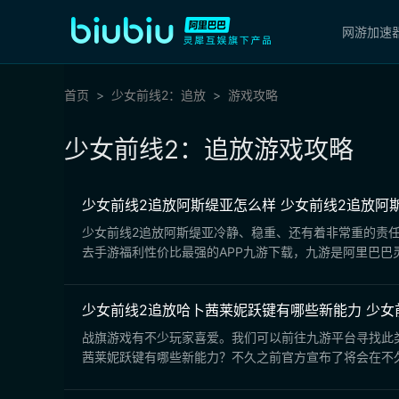
网游加速
首页
少女前线2：追放
游戏攻略
少女前线2：追放游戏攻略
少女前线2追放阿斯缇亚怎么样 少女前线2追放阿
少女前线2追放阿斯缇亚冷静、稳重、还有着非常重的责
去手游福利性价比最强的APP九游下载，九游是阿里巴巴灵
少女前线2追放哈卜茜莱妮跃键有哪些新能力 少女
战旗游戏有不少玩家喜爱。我们可以前往九游平台寻找此
茜莱妮跃键有哪些新能力？不久之前官方宣布了将会在不久