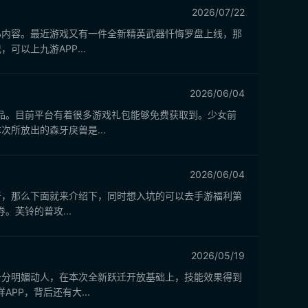
2026/07/22
心内容。最近游戏又有一件全新精英武器忏悔罗盘上线，那
以上九游APP...
2026/06/04
品。目前平台有着很多游戏礼包能够免费获取到。少女前
所放出的森牙戾兽是...
2026/06/04
奇，那么下面就来介绍下，同时想入坑的可以去手游福利第
。芙铃的普攻...
2026/05/19
十分明媚动人，在本次全新跃迁开放基础上，技能效果得到
P，背后还有大...