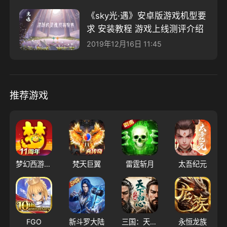
《sky光·遇》安卓版游戏机型要
求 安装教程 游戏上线测评介绍
2019年12月16日 11:45
推荐游戏
梦幻西游（大陆服）
梵天巨翼
雷霆斩月
太吾纪元
FGO
新斗罗大陆
三国：天下归心
永恒龙族