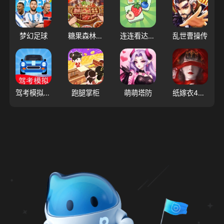
梦幻足球
糖果森林逃脱
连连看达人全民消一消
乱世曹操传
驾考模拟：老司机之路
跑腿掌柜
萌萌塔防
纸嫁衣4红丝缠