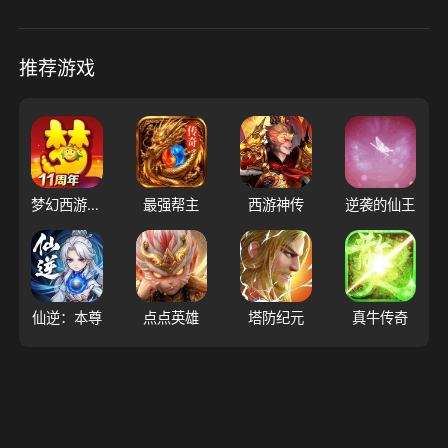
推荐游戏
梦幻西游（大陆服）
最强帮主
西游神传
逆袭的仙王
仙逆：本尊
点点英雄
塔防纪元
真牛传奇