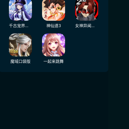
千古宠界游戏软件V1.0
神仙道3
女神异闻录：夜幕魅影
魔域口袋版
一起来跳舞