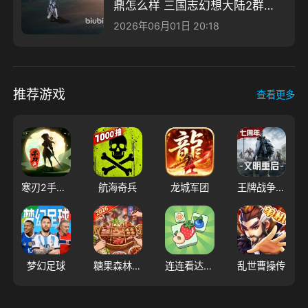
鼎怎么样 三国志幻想大陆2群雄
争鼎介绍
2026年06月01日 20:18
推荐游戏
查看更多
寒刃2手游版01
航海奇兵
龙城军团
王牌战争文明重启
梦幻足球
糖果森林逃脱
连连看达人全民消一消
乱世曹操传