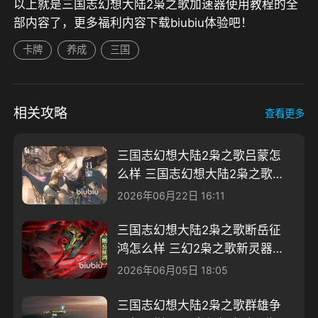
以上就是三国志幻想大陆2枭之歌加速器使用教程的全
部内容了，更多福利内容下载biubiu体验吧！
卡牌
养成
三国
相关攻略
查看更多
三国志幻想大陆2枭之歌吕蒙怎
么样 三国志幻想大陆2枭之歌吕
蒙介绍
2026年06月22日 16:11
三国志幻想大陆2枭之歌断岳征
鸿怎么样 三幻2枭之歌新灵器断
岳征鸿介绍
2026年06月05日 18:05
三国志幻想大陆2枭之歌群雄争