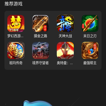
推荐游戏
梦幻西游（大陆服）
摸金之路
天神大战
末日之刃
祖玛传奇
境界守望者
奥特曼：超时空英雄
最强帮主