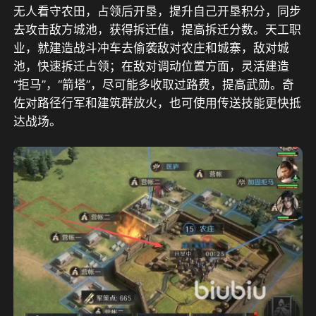
无人看守农田，占领后开垦，提升自己开垦积分，同步
去攻击敌方城池，获得拆迁值，提高拆迁分数。天工职
业，就建造战斗冲车去偷袭敌对农庄和城寨，敌对城
池，快速拆迁占领；在敌对调动位置方面，灵活建造
“拒马”，“箭塔”，尽可能多收取过路费，提高武勋。奇
佐对路径行军和建筑群放火，也可使用传送技能更快抵
达战场。