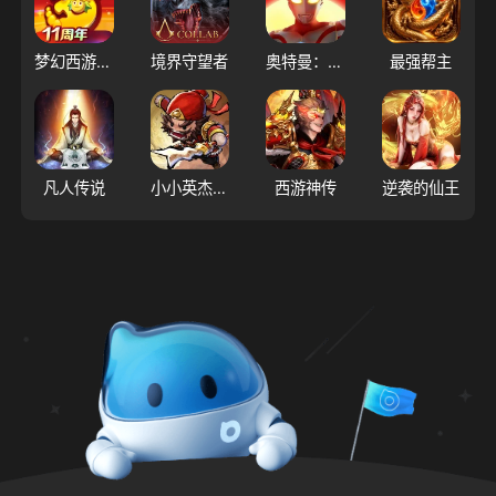
梦幻西游（大陆服）
境界守望者
奥特曼：超时空英雄
最强帮主
凡人传说
小小英杰：合战天下
西游神传
逆袭的仙王