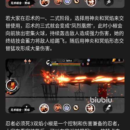
若大家在忍术的一、二式阶段，选择用神炎和冥焰来交
替使用，忍术的三式就会变成“凤烈凰燃”，此时小椒会
向前放出密集火球，持续轰击敌人造成强力伤害，她的
终结技会蓄力将敌人给踢飞，随后用神炎和冥焰形态交
替猛攻形成大量伤害。
忍者必须死3双焰小椒是一个控制和伤害兼备的忍者，