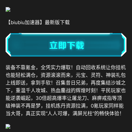
【biubiu加速器】最新版下载
装备不靠氪金，全凭实力爆取！自动回收系统让你挂机
也能轻松满仓，资源滚滚而来，元宝、灵符、神装礼包
上线即送，拿到手软！召集昔日兄弟，再度集结沙城之
下，重温千人攻城、热血鏖战的辉煌时刻！平民玩家也
能逆袭崛起，30倍超高爆率让屠龙刀、麻痹戒指等顶
级神装不再是梦，挂机炼丹资源拉满，0氪玩家同样能
当大哥，真正实现“人人可爆，满屏光柱”的畅快体验！