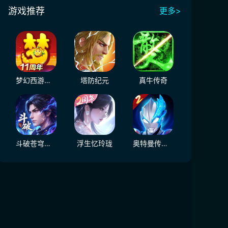
游戏推荐
更多>
梦幻西游（大陆服）
塔防纪元
真牛传奇
斗破苍穹：三年之约
浮生忆玲珑
奥特曼传奇英雄2