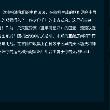
关手游。你将扮演我们的主角滚滚，在随机生成的妖府洞窟中展
的熊猫​闯入了一座封印千年的上古妖府。这里机关密
宝！作为一只天赋异禀（且手感超好）的国宝，滚滚决定
地图布局！随机出现的机关陷阱、未知的宝藏房间和千奇
感与挑战。在冒险中收集上百种效果迥异的妖术功法和神
凭你的运气和搭配策略！组合出属于你的无敌Build，