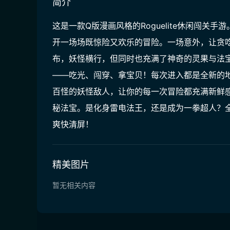
简介
这是一款Q版漫画风格的Roguelite休闲闯
开一场场既惊险又欢乐的冒险。一场意外，让贪吃
布，妖怪横行，但同时也充满了神奇的灵果与法
——吃光、闯穿、拿宝贝！​每次进入都是全新的
百怪的妖怪敌人，让你的每一次冒险都充满新鲜
秘法宝。是化身雷电法王，还是成为一拳超人？全
爽快清屏！
精美图片
暂无相关内容