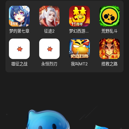
梦的第七章
征途2
梦幻西游（大陆服）
荒野乱斗
雄征之战
永恒烈刃
我叫MT2
搭救之路