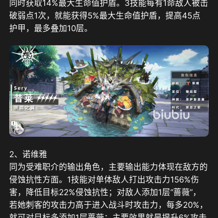
同时获取14%最大生命值护盾。3技能每有1命敌人被击
破弱点1次，就能获得5%最大生命值护盾，提高45点
护甲，最多叠加10层。
2、诺维雅
同为受难职介的输出角色，主要输出能力体现在敌方的
侵蚀抗性方面。1技能对单体敌人打出攻击力156%伤
害，降低目标22%侵蚀抗性；对敌人添加1层“蔷薇”，
若她刺客的攻击力高于进入战斗时攻击力，每多20%，
就可对目标多添加1层蔷薇；主要效果就是提升6%攻击