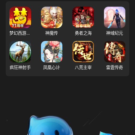
梦幻西游（大陆服）
神魔传
勇者之海
神域纪元
疯狂神射手
凤凰心计
八荒主宰
雷霆传奇