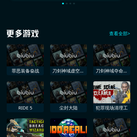
查看全部>
罪恶装备奋战
刀剑神域虚空幻
刀剑神域夺命凶
界
弹
RIDE 5
尘封大陆
犯罪现场清理工