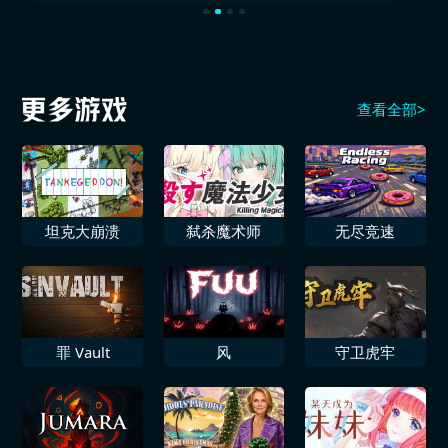
查看全部>
坦克大崩溃
弑杀魔术师
无尽竞速
罪 Vault
风
守卫虎牢