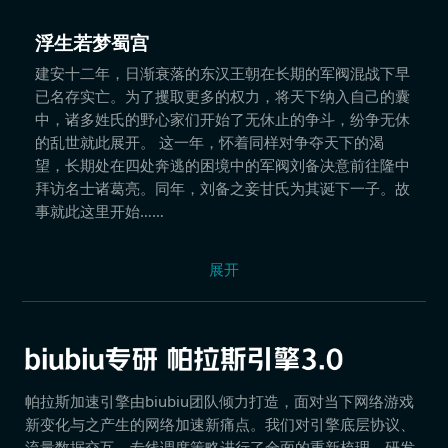
浮生若梦蜀宫
建安十二年，日渐衰落的东汉王朝在长期的军阀混战下早
已名存实亡。为了攫取更多的权力，将天下纳入自己的囊
中，诸多姓氏的野心家们开始了无休止的争斗，纷争无休
的乱世就此展开。 这一年，怀着同样对争夺天下的渴
望，长期处在四处奔逃的困境中的军阀刘备决意前往隆中
拜访名士诸葛亮。同年，刘备之妾甘氏为其诞下一子。故
事就此这里开始……
展开
帕拉斯加速引擎由biubiu团队倾力打造，面对当下网络游戏
新变化与之产生的网络加速新痛点。我们对引擎底层协议、
流量数据交互、专线调度策略进行了全面的重新梳理，研发