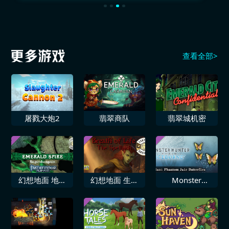
查看全部>
屠戮大炮2
翡翠商队
翡翠城机密
幻想地面 地理
幻想地面 生命
Monster
路径角色扮演游
之息 魔法劫持
Hunter World
戏 翡翠尖塔超
者
Iceborne 追加
级地牢翻转垫多
饰物「幻想蝴蝶