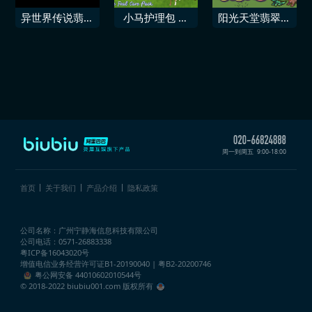
包
·翡翠」
异世界传说翡翠
小马护理包 马
阳光天堂翡翠优
爪
语翡翠谷牧场
雅包
周一到周五
9:00-18:00
首页
关于我们
产品介绍
隐私政策
公司名称：广州宁静海信息科技有限公司
公司电话：0571-26883338
粤ICP备16043020号
增值电信业务经营许可证
B1-20190040 | 粤B2-20200746
粤公网安备 44010602010544号
© 2018-2022 biubiu001.com 版权所有